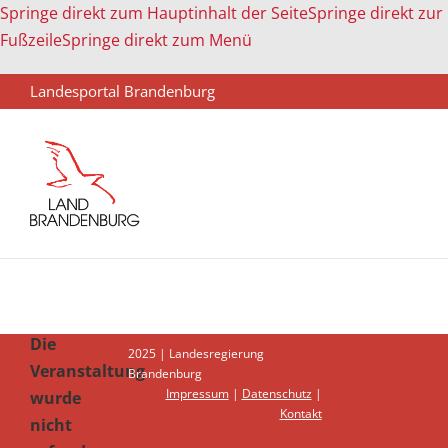
Springe direkt zum Hauptinhalt der Seite
Springe direkt zur
Fußzeile
Springe direkt zum Menü
Landesportal Brandenburg
Die
2025 | Landesregierung
Veranstaltung
Brandenburg
Impressum
|
Datenschutz
|
wurde
Kontakt
nicht